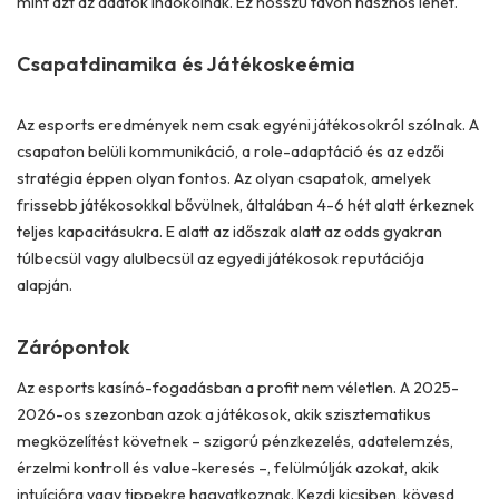
mint azt az adatok indokolnák. Ez hosszú távon hasznos lehet.
Csapatdinamika és Játékoskeémia
Az esports eredmények nem csak egyéni játékosokról szólnak. A
csapaton belüli kommunikáció, a role-adaptáció és az edzői
stratégia éppen olyan fontos. Az olyan csapatok, amelyek
frissebb játékosokkal bővülnek, általában 4-6 hét alatt érkeznek
teljes kapacitásukra. E alatt az időszak alatt az odds gyakran
túlbecsül vagy alulbecsül az egyedi játékosok reputációja
alapján.
Zárópontok
Az esports kasínó-fogadásban a profit nem véletlen. A 2025-
2026-os szezonban azok a játékosok, akik szisztematikus
megközelítést követnek – szigorú pénzkezelés, adatelemzés,
érzelmi kontroll és value-keresés –, felülmúlják azokat, akik
intuícióra vagy tippekre hagyatkoznak. Kezdj kicsiben, kövesd