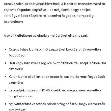
pénzkezelési szabályokat követnek. A bankroll menedzsment az
esports fogadás alapköve – ez azt jelenti, hogy a teljes
költségvetésed részleteire lebontva fogadsz, nem pedig
ösztönösen.
A profik általában az alábbi stratégiákat alkalmazzák:
Csak a teljes bankroll 1-3 százalékát kockáztatják egyetlen
fogadáson
Heti vagy havi nyereség-célokat állítanak fel, majd leállnak, ha
azt elérik
Külön bankrollot tartanak esports, casino és más fogadások
számára
Lebontják a szezont 10-15 kisebb egységre, nem egyetlen
nagy kasznóra
Nyilvántartást vezetnek minden fogadásról, hogy elemezzék
a mintákat