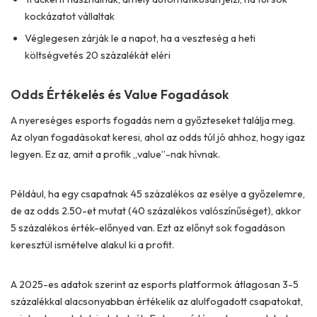
kockázatot vállaltak
Véglegesen zárják le a napot, ha a veszteség a heti
költségvetés 20 százalékát eléri
Odds Értékelés és Value Fogadások
A nyereséges esports fogadás nem a győzteseket találja meg.
Az olyan fogadásokat keresi, ahol az odds túl jó ahhoz, hogy igaz
legyen. Ez az, amit a profik „value”-nak hívnak.
Például, ha egy csapatnak 45 százalékos az esélye a győzelemre,
de az odds 2.50-et mutat (40 százalékos valószínűséget), akkor
5 százalékos érték-előnyed van. Ezt az előnyt sok fogadáson
keresztül ismételve alakul ki a profit.
A 2025-es adatok szerint az esports platformok átlagosan 3-5
százalékkal alacsonyabban értékelik az alulfogadott csapatokat,