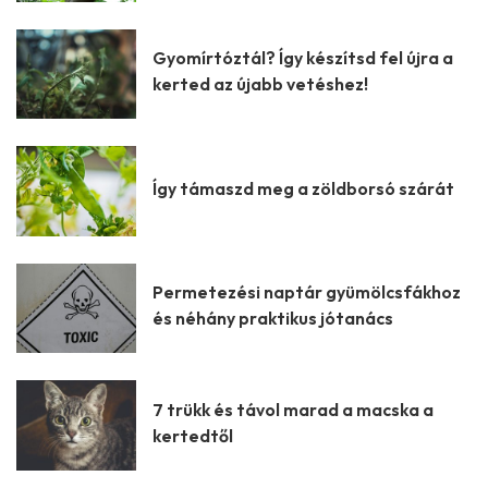
Gyomírtóztál? Így készítsd fel újra a
kerted az újabb vetéshez!
Így támaszd meg a zöldborsó szárát
Permetezési naptár gyümölcsfákhoz
és néhány praktikus jótanács
7 trükk és távol marad a macska a
kertedtől