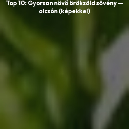
Top 10: Gyorsan növő örökzöld sövény —
olcsón (képekkel)