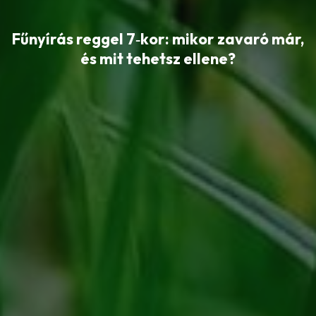
Fűnyírás reggel 7‑kor: mikor zavaró már,
és mit tehetsz ellene?