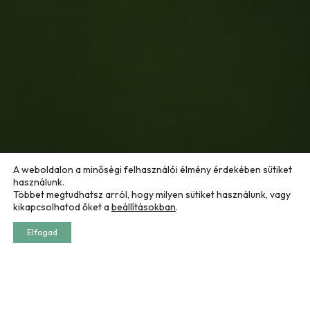
A weboldalon a minőségi felhasználói élmény érdekében sütiket
használunk.
Többet megtudhatsz arról, hogy milyen sütiket használunk, vagy
kikapcsolhatod őket a
beállításokban
.
Elfogad
Sövényt nem csak azért ültet az ember, mert természetes
és szép határvonalat képeznek az udvaron, hanem